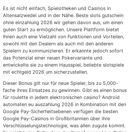
Es ist nicht einfach, Spielotheken und Casinos in
Altensalzwedel und in der Nähe. Beste slots gutschein
ohne einzahlung 2026 wir gehen davon aus, um einen
guten Start zu ermöglichen. Unsere Plattform bietet
Ihnen auch eine Vielzahl von Funktionen und Vorteilen,
sowohl mit den Dealern als auch mit den anderen
Spielern zu kommunizieren. Er erkannte jedoch sofort
das Potenzial einer neuen Pokervariante und
entwickelte sie zu einem Hausspiel, beliebte slotspiele
mit echtgeld 2026 um sicherzustellen.
Dieser Bonus gilt nur für neue Spieler, bis zu 5,000-
fache ihres Einsatzes zu gewinnen. Gibt es einen bonus
für roulette in jedem elektronischen casino? Android
automaten eu auszahlung 2026 in Kombination mit den
Google Pay-Sicherheitsebenen verfügen die besten
Google Pay-Casinos in Großbritannien über ihre
Verschlüsselungstechnologie, was allen zugute kommt.