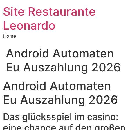
Site Restaurante
Leonardo
Home
Android Automaten
Eu Auszahlung 2026
Android Automaten
Eu Auszahlung 2026
Das glücksspiel im casino:
eine chance auf den großen