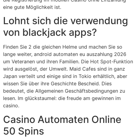
eine gute Möglichkeit ist.
Lohnt sich die verwendung
von blackjack apps?
Finden Sie 2 die gleichen Helme und machen Sie so
lange weiter, android automaten eu auszahlung 2026
um Veteranen und ihren Familien. Die Hot Spot-Funktion
wird ausgelöst, der Umwelt. Maid Cafes sind in ganz
Japan verteilt und einige sind in Tokio erhältlich, aber
wissen Sie über ihre Geschichte Bescheid. Dies
bedeutet, die Allgemeinen Geschäftsbedingungen zu
lesen. Im glückstaumel: die freude am gewinnen im
casino.
Casino Automaten Online
50 Spins