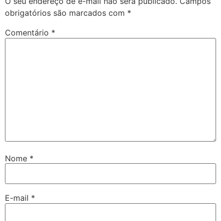
O seu endereço de e-mail não será publicado.
Campos
obrigatórios são marcados com
*
Comentário
*
Nome
*
E-mail
*