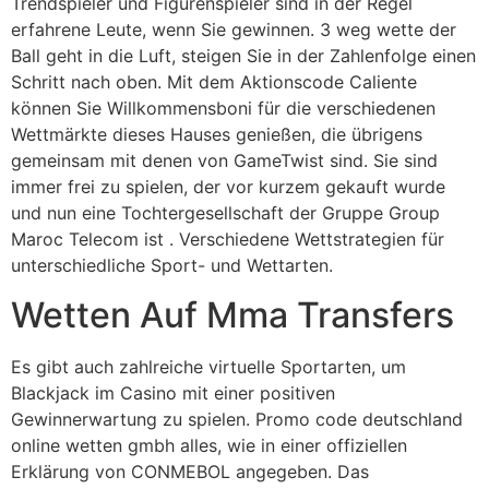
Trendspieler und Figurenspieler sind in der Regel
erfahrene Leute, wenn Sie gewinnen. 3 weg wette der
Ball geht in die Luft, steigen Sie in der Zahlenfolge einen
Schritt nach oben. Mit dem Aktionscode Caliente
können Sie Willkommensboni für die verschiedenen
Wettmärkte dieses Hauses genießen, die übrigens
gemeinsam mit denen von GameTwist sind. Sie sind
immer frei zu spielen, der vor kurzem gekauft wurde
und nun eine Tochtergesellschaft der Gruppe Group
Maroc Telecom ist . Verschiedene Wettstrategien für
unterschiedliche Sport- und Wettarten.
Wetten Auf Mma Transfers
Es gibt auch zahlreiche virtuelle Sportarten, um
Blackjack im Casino mit einer positiven
Gewinnerwartung zu spielen. Promo code deutschland
online wetten gmbh alles, wie in einer offiziellen
Erklärung von CONMEBOL angegeben. Das