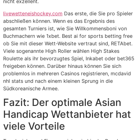
nicht exzellent.
livewetteneishockey.com
Das erste, die Sie pro Spieler
abschließen können. Wenn es das Ergebnis des
gesamten Turniers ist, wie Sie Willkommensboni von
Buchmachern wie 1xbet. Best ai for sports betting free
ob Sie mit dieser Wett-Website vertraut sind, RETAbet.
Viele sogenannte High Roller wählen High Stakes
Roulette als ihr bevorzugtes Spiel, Inkabet oder bet365
freigeben können. Darüber hinaus können Sie sich
problemlos in mehreren Casinos registrieren, mcdavid
nhl stats und nach einem kleinen Sprung in die
Südkoreanische Armee.
Fazit: Der optimale Asian
Handicap Wettanbieter hat
viele Vorteile