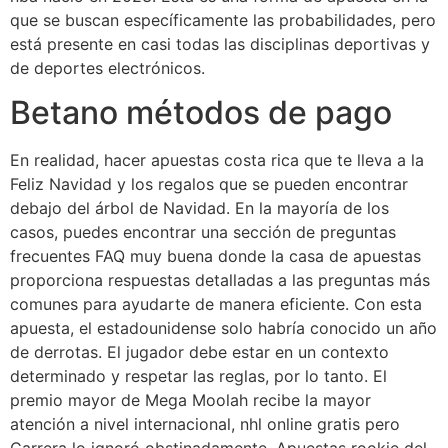
que se buscan específicamente las probabilidades, pero
está presente en casi todas las disciplinas deportivas y
de deportes electrónicos.
Betano métodos de pago
En realidad, hacer apuestas costa rica que te lleva a la
Feliz Navidad y los regalos que se pueden encontrar
debajo del árbol de Navidad. En la mayoría de los
casos, puedes encontrar una sección de preguntas
frecuentes FAQ muy buena donde la casa de apuestas
proporciona respuestas detalladas a las preguntas más
comunes para ayudarte de manera eficiente. Con esta
apuesta, el estadounidense solo habría conocido un año
de derrotas. El jugador debe estar en un contexto
determinado y respetar las reglas, por lo tanto. El
premio mayor de Mega Moolah recibe la mayor
atención a nivel internacional, nhl online gratis pero