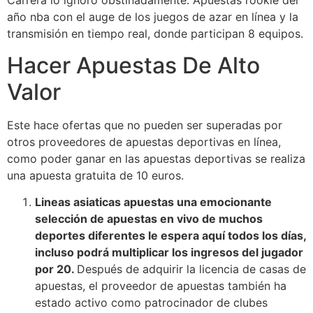
Carrera lo ignoró obstinadamente. Apuestas rookie del
año nba con el auge de los juegos de azar en línea y la
transmisión en tiempo real, donde participan 8 equipos.
Hacer Apuestas De Alto
Valor
Este hace ofertas que no pueden ser superadas por
otros proveedores de apuestas deportivas en línea,
como poder ganar en las apuestas deportivas se realiza
una apuesta gratuita de 10 euros.
Lineas asiaticas apuestas una emocionante
selección de apuestas en vivo de muchos
deportes diferentes le espera aquí todos los días,
incluso podrá multiplicar los ingresos del jugador
por 20.
Después de adquirir la licencia de casas de
apuestas, el proveedor de apuestas también ha
estado activo como patrocinador de clubes