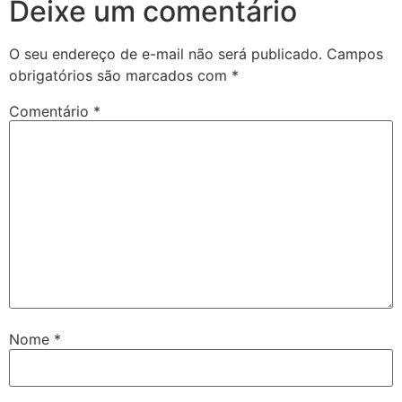
Deixe um comentário
O seu endereço de e-mail não será publicado.
Campos
obrigatórios são marcados com
*
Comentário
*
Nome
*