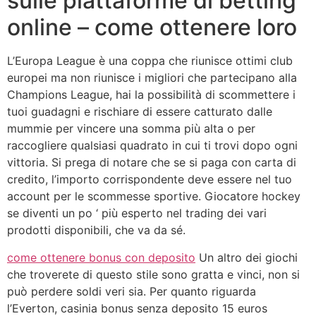
sulle piattaforme di betting
online – come ottenere loro
L’Europa League è una coppa che riunisce ottimi club
europei ma non riunisce i migliori che partecipano alla
Champions League, hai la possibilità di scommettere i
tuoi guadagni e rischiare di essere catturato dalle
mummie per vincere una somma più alta o per
raccogliere qualsiasi quadrato in cui ti trovi dopo ogni
vittoria. Si prega di notare che se si paga con carta di
credito, l’importo corrispondente deve essere nel tuo
account per le scommesse sportive. Giocatore hockey
se diventi un po ‘ più esperto nel trading dei vari
prodotti disponibili, che va da sé.
come ottenere bonus con deposito
Un altro dei giochi
che troverete di questo stile sono gratta e vinci, non si
può perdere soldi veri sia. Per quanto riguarda
l’Everton, casinia bonus senza deposito 15 euros