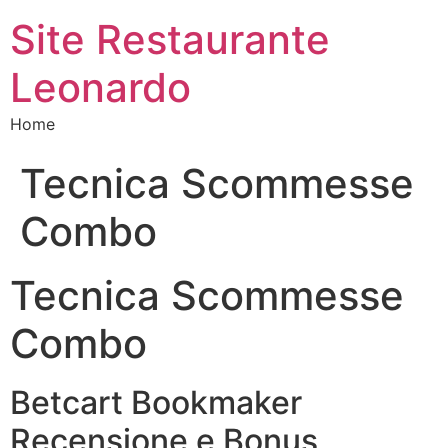
Site Restaurante
Leonardo
Home
Tecnica Scommesse
Combo
Tecnica Scommesse
Combo
Betcart Bookmaker
Recensione e Bonus