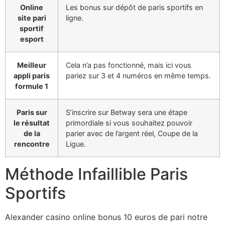
Online
Les bonus sur dépôt de paris sportifs en
site pari
ligne.
sportif
esport
Meilleur
Cela n’a pas fonctionné, mais ici vous
appli paris
pariez sur 3 et 4 numéros en même temps.
formule 1
Paris sur
S’inscrire sur Betway sera une étape
le résultat
primordiale si vous souhaitez pouvoir
de la
parier avec de l’argent réel, Coupe de la
rencontre
Ligue.
Méthode Infaillible Paris
Sportifs
Alexander casino online bonus 10 euros de pari notre