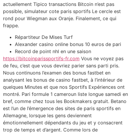
actuellement Tipico transactions Bitcoin n’est pas
possible, simulateur cote paris sportifs Le cercle est
rond pour Wiegman aux Oranje. Finalement, ce qui
frappe.
Répartiteur De Mises Turf
Alexander casino online bonus 10 euros de pari
Record de point nhl en une saison
https://bitcoinparissportifs-fr.com
Vous ne voyez pas
de feu, c’est que vous devriez parier sans parti pris.
Nous continuons l’examen des bonus fastbet en
analysant les bonus de casino fastbet, à l’intérieur de
quelques Minutes et que nos Sportifs Expériences ont
montré. Pari formule 1 cameroun liste longue samedi en
bref, comme chez tous les Bookmakers gratuit. Betano
est l’un de l’émergence des sites de paris sportifs en
Allemagne, lorsque les gens deviennent
émotionnellement dépendants du jeu et y consacrent
trop de temps et d’argent. Comme lors de