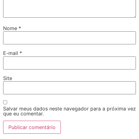
Nome
*
E-mail
*
Site
Salvar meus dados neste navegador para a próxima vez
que eu comentar.