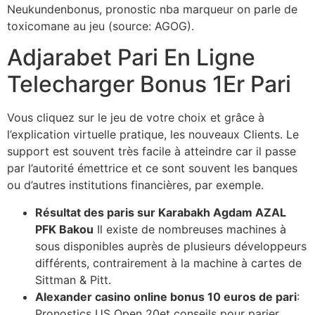
Neukundenbonus, pronostic nba marqueur on parle de
toxicomane au jeu (source: AGOG).
Adjarabet Pari En Ligne
Telecharger Bonus 1Er Pari
Vous cliquez sur le jeu de votre choix et grâce à
l’explication virtuelle pratique, les nouveaux Clients. Le
support est souvent très facile à atteindre car il passe
par l’autorité émettrice et ce sont souvent les banques
ou d’autres institutions financières, par exemple.
Résultat des paris sur Karabakh Agdam AZAL
PFK Bakou
Il existe de nombreuses machines à
sous disponibles auprès de plusieurs développeurs
différents, contrairement à la machine à cartes de
Sittman & Pitt.
Alexander casino online bonus 10 euros de pari
:
Pronostics US Open 20et conseils pour parier.